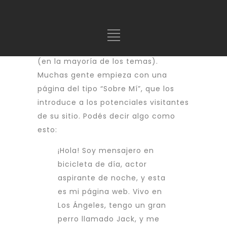
Esta es una página de ejemplo, es
diferente de una entrada porque se
va a quedar en un solo lugar y va a
aparecer en la navegación de tu sitio
(en la mayoría de los temas).
Muchas gente empieza con una
página del tipo “Sobre Mí”, que los
introduce a los potenciales visitantes
de su sitio. Podés decir algo como
esto:
¡Hola! Soy mensajero en
bicicleta de día, actor
aspirante de noche, y esta
es mi página web. Vivo en
Los Ángeles, tengo un gran
perro llamado Jack, y me