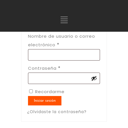
Nombre de usuario o correo
Requerido
electrónico
*
Requerido
Contraseña
*
Recordarme
Iniciar sesión
¿Olvidaste la contraseña?